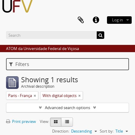
Log in
ATOM da Universidade Federal de Viçosa
Filters
Showing 1 results
Archival description
Paris - França
With digital objects
Advanced search options
Print preview
View:
Direction:
Descending
Sort by:
Title