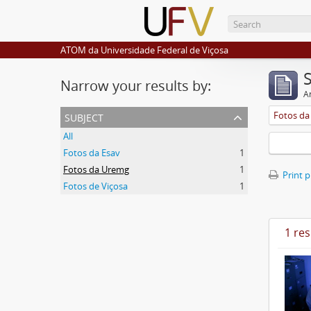
ATOM da Universidade Federal de Viçosa
Narrow your results by:
Ar
subject
Fotos d
All
Fotos da Esav
1
Fotos da Uremg
1
Print 
Fotos de Viçosa
1
1 res