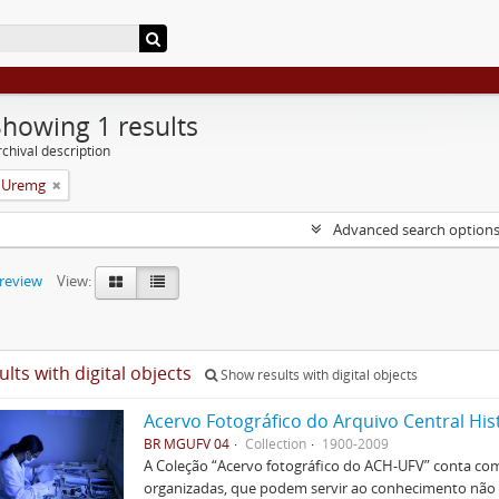
Showing 1 results
chival description
a Uremg
Advanced search option
preview
View:
ults with digital objects
Show results with digital objects
Acervo Fotográfico do Arquivo Central His
BR MGUFV 04
Collection
1900-2009
A Coleção “Acervo fotográfico do ACH-UFV” conta com 
organizadas, que podem servir ao conhecimento não s