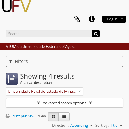
Log in
ATOM da Universidade Federal de Viçosa
Filters
Showing 4 results
Archival description
Universidade Rural do Estado de Minas Gerais (Uremg)
Advanced search options
Print preview
View:
Direction:
Ascending
Sort by:
Title