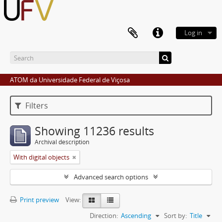
Log in
ATOM da Universidade Federal de Viçosa
Filters
Showing 11236 results
Archival description
With digital objects
Advanced search options
Print preview
View:
Direction:
Ascending
Sort by:
Title