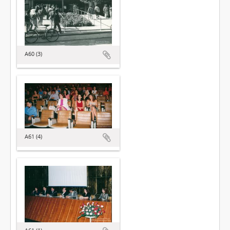
A60 (3)
A61 (4)