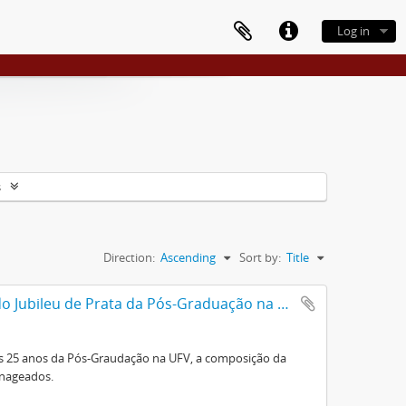
Log in
s
Direction:
Ascending
Sort by:
Title
Roteiro da Sessão Solene Comemorativa do Jubileu de Prata da Pós-Graduação na U.F.V.
s 25 anos da Pós-Graudação na UFV, a composição da
enageados.