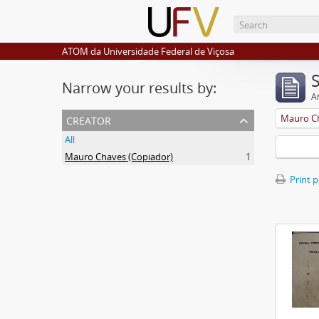
ATOM da Universidade Federal de Viçosa
Narrow your results by:
Ar
creator
Mauro Ch
All
Mauro Chaves (Copiador)
1
Print 