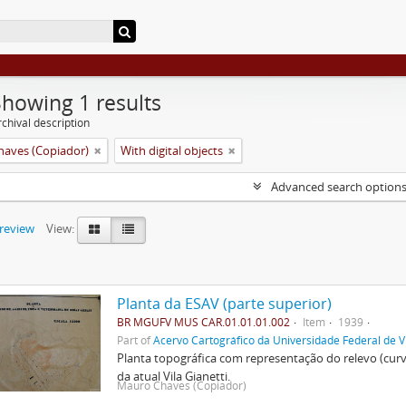
Showing 1 results
chival description
aves (Copiador)
With digital objects
Advanced search option
preview
View:
Planta da ESAV (parte superior)
BR MGUFV MUS CAR.01.01.01.002
Item
1939
Part of
Acervo Cartográfico da Universidade Federal de V
Planta topográfica com representação do relevo (cur
da atual Vila Gianetti.
Mauro Chaves (Copiador)