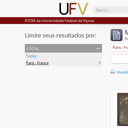
ATOM da Universidade Federal de Viçosa
Limite seus resultados por:
F
local
Paris - F
Todos
Paris - França
1
Visuali