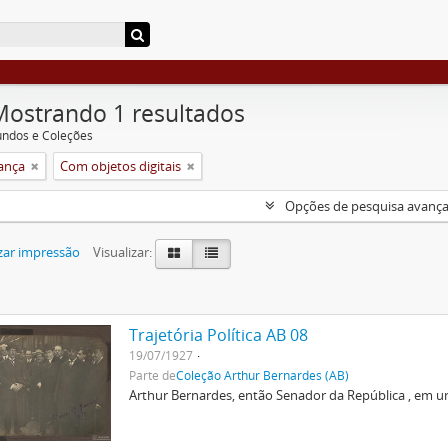
Mostrando 1 resultados
undos e Coleções
rança
Com objetos digitais
Opções de pesquisa avanç
zar impressão
Visualizar:
Trajetória Política AB 08
19/07/1927
Parte de
Coleção Arthur Bernardes (AB)
Arthur Bernardes, então Senador da República , em u