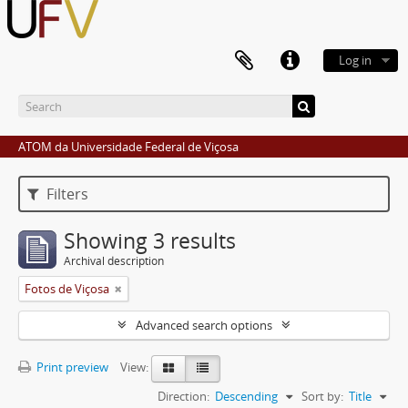
Log in
ATOM da Universidade Federal de Viçosa
Filters
Showing 3 results
Archival description
Fotos de Viçosa
Advanced search options
Print preview
View:
Direction:
Descending
Sort by:
Title