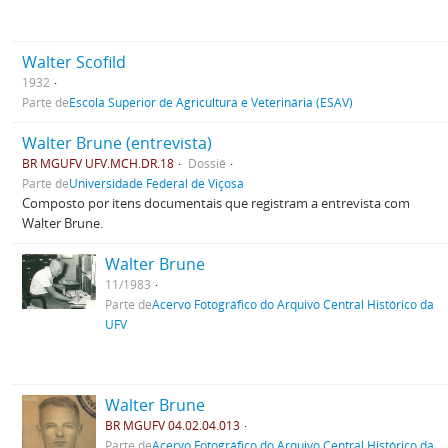
Walter Scofild
1932
Parte de
Escola Superior de Agricultura e Veterinária (ESAV)
Walter Brune (entrevista)
BR MGUFV UFV.MCH.DR.18
Dossiê
Parte de
Universidade Federal de Viçosa
Composto por itens documentais que registram a entrevista com
Walter Brune.
Walter Brune
11/1983
Parte de
Acervo Fotográfico do Arquivo Central Histórico da
UFV
Walter Brune
BR MGUFV 04.02.04.013
Parte de
Acervo Fotográfico do Arquivo Central Histórico da