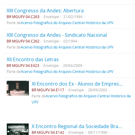
XIII Congresso da Andes: Abertura
BR MGUFV 04.C263
Envelope
21/02/1994
Parte de
Acervo Fotográfico do Arquivo Central Histórico da UFV
XIII Congresso da Andes - Sindicato Nacional
BR MGUFV 04.C262
Envelope
02/1994
Parte de
Acervo Fotográfico do Arquivo Central Histórico da UFV
XII Encontro das Letras
BR MGUFV 04.E423
Envelope
20/04/2009
Parte de
Acervo Fotográfico do Arquivo Central Histórico da UFV
XI Encontro dos Ex - Alunos de Empresas Júnior EMEJ
BR MGUFV 04.E117
Envelope
28/09/2003
Parte de
Acervo Fotográfico do Arquivo Central Histórico da
UFV
X Encontro Regional da Sociedade Brasileira de Química
BR MGUFV 04.E142
Envelope
08/11/1996