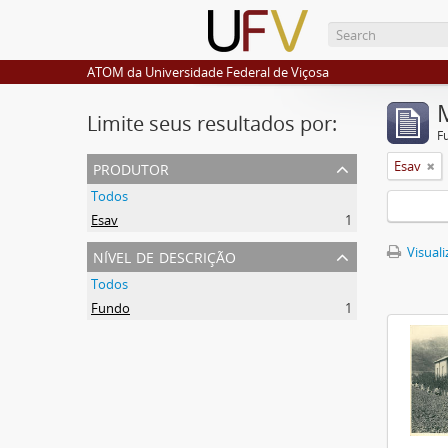
ATOM da Universidade Federal de Viçosa
Limite seus resultados por:
F
produtor
Esav
Todos
Esav
1
nível de descrição
Visuali
Todos
Fundo
1