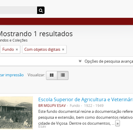
Mostrando 1 resultados
undos e Coleções
Fundo
Com objetos digitais
Opções de pesquisa avanç
zar impressão
Visualizar:
Escola Superior de Agricultura e Veterinár
BR MGUFV ESAV
Fundo
1922 - 1949
Este fundo documental reúne a documentação referent
pesquisa e extensão, bem como documentos relativos 
cidade de Viçosa. Dentre os documentos,
...
»
Esav