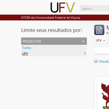
ATOM da Universidade Federal de Viçosa
Limite seus resultados por:
F
produtor
UFV
Todos
UFV
1
Visuali