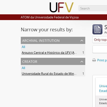
ATOM da Universidade Federal de Viçosa
Narrow your results by:
Ar
archival institution
Only top-
All
Arquivo Central e Histórico da UFV (ACH-UFV)
1
creator
Print 
All
Universidade Rural do Estado de Minas Gerais (Uremg)
1
Unive
Estad
Univer
Estado