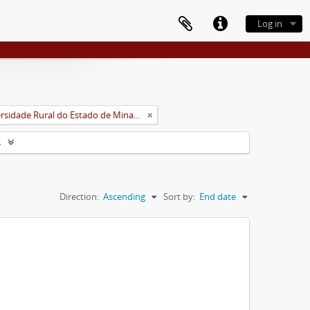
Log in
Universidade Rural do Estado de Minas Gerais (Uremg)
s
Direction:
Ascending
Sort by:
End date