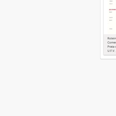
Roteir
Comem
Prata
U.F.V.