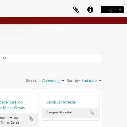
Log in
s
Direction:
Ascending
Sort by:
End date
dade Rural do
Campus Florestal
e Minas Gerais
Campus Florestal
ade Rural do
 Minas Gerais