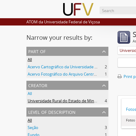
ATOM da Universidade Federal de Viçosa
Narrow your results by:
Ar
part of
All
Acervo Cartográfico da Universidade Federal de Viçosa
2
Acervo Fotográfico do Arquivo Central Histórico da UFV
1
Print 
creator
All
Universidade Rural do Estado de Minas Gerais (Uremg)
4
Foto
level of description
All
Fotos
Seção
3
Fundo
1