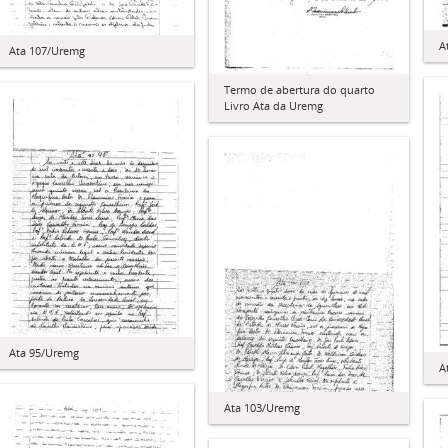
A
Ata 107/Uremg
Termo de abertura do quarto
Livro Ata da Uremg
Ata 95/Uremg
A
Ata 103/Uremg