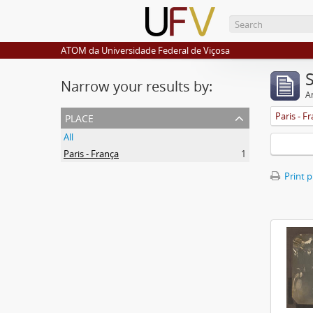
ATOM da Universidade Federal de Viçosa
Narrow your results by:
Ar
place
Paris - F
All
Paris - França
1
Print 