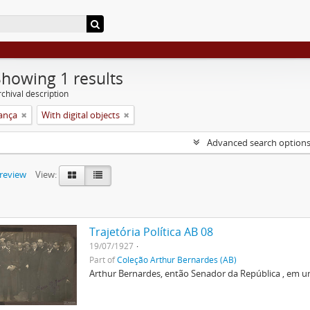
Showing 1 results
chival description
rança
With digital objects
Advanced search option
preview
View:
Trajetória Política AB 08
19/07/1927
Part of
Coleção Arthur Bernardes (AB)
Arthur Bernardes, então Senador da República , em u