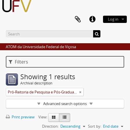
Log in
ATOM da Universidade Federal de Viçosa
Filters
Showing 1 results
Archival description
Pró-Reitoria de Pesquisa e Pós-Graduação
Advanced search options
Print preview
View:
Direction:
Descending
Sort by:
End date