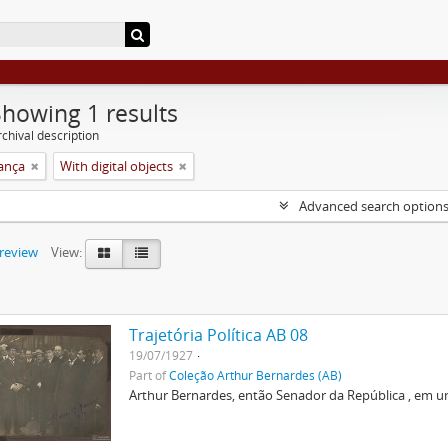
Showing 1 results
chival description
rança
With digital objects
Advanced search option
preview
View:
Trajetória Política AB 08
19/07/1927
Part of
Coleção Arthur Bernardes (AB)
Arthur Bernardes, então Senador da República , em u