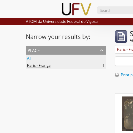
ATOM da Universidade Federal de Viçosa
Narrow your results by:
Ar
place
Paris - F
All
Paris - França
1
Print 