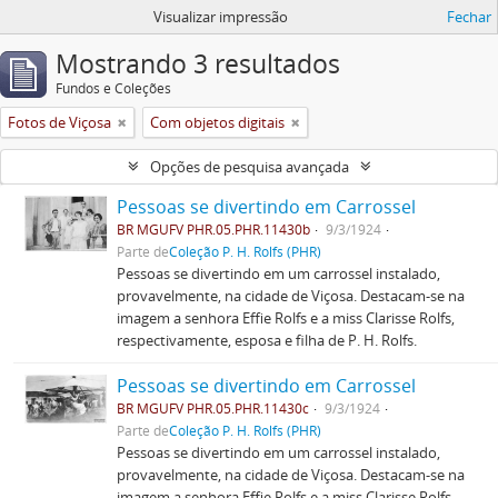
Visualizar impressão
Fechar
Mostrando 3 resultados
Fundos e Coleções
Fotos de Viçosa
Com objetos digitais
Opções de pesquisa avançada
Pessoas se divertindo em Carrossel
BR MGUFV PHR.05.PHR.11430b
9/3/1924
Parte de
Coleção P. H. Rolfs (PHR)
Pessoas se divertindo em um carrossel instalado,
provavelmente, na cidade de Viçosa. Destacam-se na
imagem a senhora Effie Rolfs e a miss Clarisse Rolfs,
respectivamente, esposa e filha de P. H. Rolfs.
Pessoas se divertindo em Carrossel
BR MGUFV PHR.05.PHR.11430c
9/3/1924
Parte de
Coleção P. H. Rolfs (PHR)
Pessoas se divertindo em um carrossel instalado,
provavelmente, na cidade de Viçosa. Destacam-se na
imagem a senhora Effie Rolfs e a miss Clarisse Rolfs,