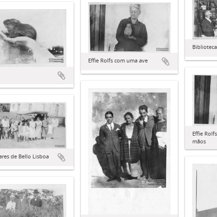
Biblioteca
Effie Rolfs com uma ave
Effie Rol
mãos
ares de Bello Lisboa