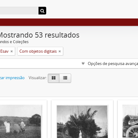
Mostrando 53 resultados
undos e Coleções
 Esav
Com objetos digitais
Opções de pesquisa avanç
zar impressão
Visualizar: