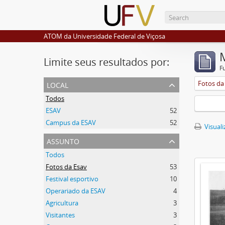
ATOM da Universidade Federal de Viçosa
Limite seus resultados por:
F
local
Fotos da
Todos
ESAV
52
Campus da ESAV
52
Visuali
assunto
Todos
Fotos da Esav
53
Festival esportivo
10
Operariado da ESAV
4
Agricultura
3
Visitantes
3