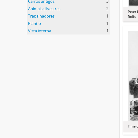
Carros antigos
3
Animais silvestres
2
Peter 
Trabalhadores
1
Rolfs
Plantio
1
Vista interna
1
Time d