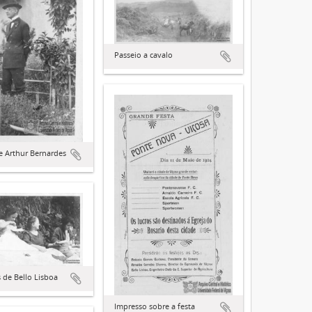
Passeio a cavalo
e Arthur Bernardes
s de Bello Lisboa
Impresso sobre a festa