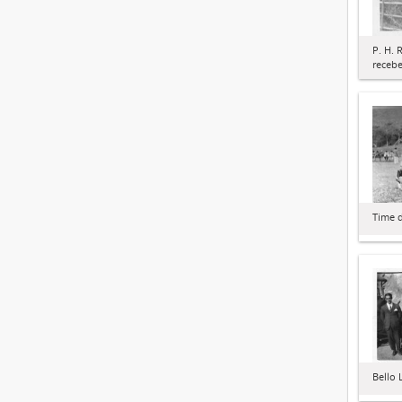
P. H. 
receb
Time d
Bello 