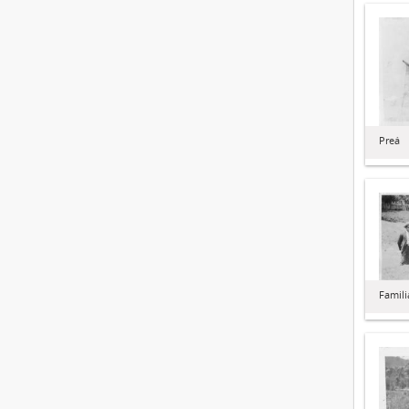
Preá
Famili