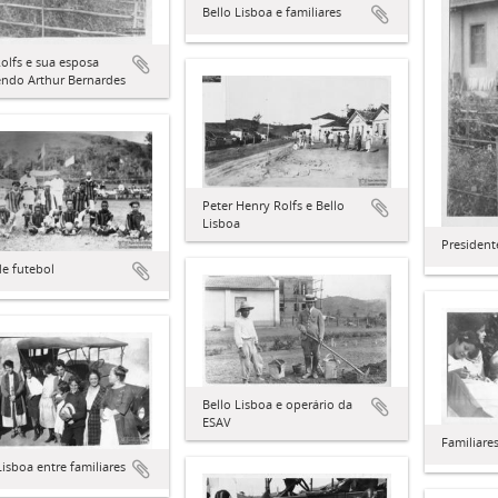
Bello Lisboa e familiares
Rolfs e sua esposa
endo Arthur Bernardes
Peter Henry Rolfs e Bello
Lisboa
President
e futebol
Bello Lisboa e operário da
ESAV
Familiare
Lisboa entre familiares