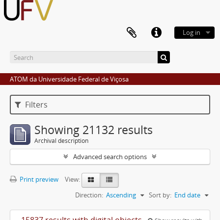
Log in
ATOM da Universidade Federal de Viçosa
Filters
Showing 21132 results
Archival description
Advanced search options
Print preview
View:
Direction:
Ascending
Sort by:
End date
15837 results with digital objects