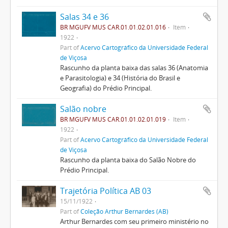
Salas 34 e 36
BR MGUFV MUS CAR.01.01.02.01.016
Item
1922
Part of
Acervo Cartográfico da Universidade Federal
de Viçosa
Rascunho da planta baixa das salas 36 (Anatomia
e Parasitologia) e 34 (História do Brasil e
Geografia) do Prédio Principal.
Salão nobre
BR MGUFV MUS CAR.01.01.02.01.019
Item
1922
Part of
Acervo Cartográfico da Universidade Federal
de Viçosa
Rascunho da planta baixa do Salão Nobre do
Prédio Principal.
Trajetória Política AB 03
15/11/1922
Part of
Coleção Arthur Bernardes (AB)
Arthur Bernardes com seu primeiro ministério no