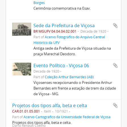
Borges
Cerimônia comemorativa na Esav.
Sede da Prefeitura de Viçosa
BR MGUFV 04.04.04.02.001
Década de 1920
Part of
Acervo Fotográfico do Arquivo Central
Histórico da UFV
Antiga sede da Prefeitura de Viçosa situada na
praça Marechal Deodoro.
Evento Político - Viçosa 06
Década de 1920
Part of
Coleção Arthur Bernardes (AB)
Viçosenses recepcionando o Presidente Arthur
Bernardes em frente a estação de trem da cidade
de Viçosa - MG.
Projetos dos tipos alfa, beta e celta
CAR.01.01.05.001
Item
10/1921
Part of
Acervo Cartográfico da Universidade Federal de Viçosa
Projetos dos tipos alfa, beta e celta.
Dario Renault Coelho