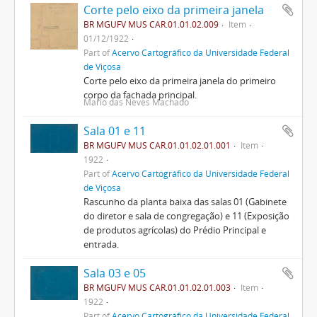
Corte pelo eixo da primeira janela
BR MGUFV MUS CAR.01.01.02.009
Item
01/12/1922
Part of
Acervo Cartográfico da Universidade Federal
de Viçosa
Corte pelo eixo da primeira janela do primeiro
corpo da fachada principal.
Mario das Neves Machado
Sala 01 e 11
BR MGUFV MUS CAR.01.01.02.01.001
Item
1922
Part of
Acervo Cartográfico da Universidade Federal
de Viçosa
Rascunho da planta baixa das salas 01 (Gabinete
do diretor e sala de congregação) e 11 (Exposição
de produtos agrícolas) do Prédio Principal e
entrada.
Sala 03 e 05
BR MGUFV MUS CAR.01.01.02.01.003
Item
1922
Part of
Acervo Cartográfico da Universidade Federal