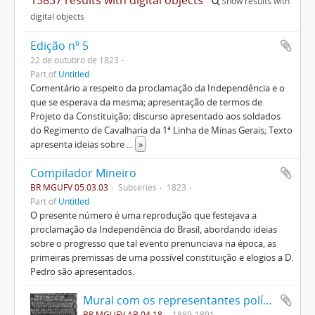
Show results with
digital objects
Edição nº 5
22 de outubro de 1823
Part of
Untitled
Comentário a respeito da proclamação da Independência e o
que se esperava da mesma; apresentação de termos de
Projeto da Constituição; discurso apresentado aos soldados
do Regimento de Cavalharia da 1ª Linha de Minas Gerais; Texto
apresenta ideias sobre
...
»
Compilador Mineiro
BR MGUFV 05.03.03
Subseries
1823
Part of
Untitled
O presente número é uma reprodução que festejava a
proclamação da Independência do Brasil, abordando ideias
sobre o progresso que tal evento prenunciava na época, as
primeiras premissas de uma possível constituição e elogios a D.
Pedro são apresentados.
Mural com os representantes políticos do Brasil.
BR MGUFV AB.04.18
1889-1891