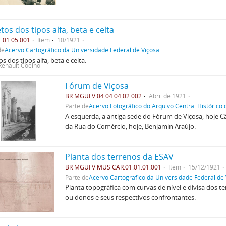
tos dos tipos alfa, beta e celta
.01.05.001
Item
10/1921
de
Acervo Cartográfico da Universidade Federal de Viçosa
os dos tipos alfa, beta e celta.
Renault Coelho
Fórum de Viçosa
BR MGUFV 04.04.04.02.002
Abril de 1921
Parte de
Acervo Fotográfico do Arquivo Central Histórico
A esquerda, a antiga sede do Fórum de Viçosa, hoje C
da Rua do Comércio, hoje, Benjamin Araújo.
Planta dos terrenos da ESAV
BR MGUFV MUS CAR.01.01.01.001
Item
15/12/1921
Parte de
Acervo Cartográfico da Universidade Federal de
Planta topográfica com curvas de nível e divisa dos 
ou donos e seus respectivos confrontantes.