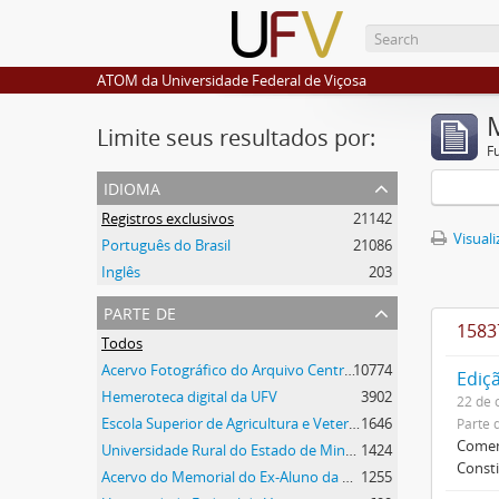
ATOM da Universidade Federal de Viçosa
Limite seus resultados por:
F
idioma
Registros exclusivos
21142
Visuali
Português do Brasil
21086
Inglês
203
parte de
1583
Todos
Acervo Fotográfico do Arquivo Central Histórico da UFV
10774
Ediçã
Hemeroteca digital da UFV
3902
22 de 
Escola Superior de Agricultura e Veterinária (ESAV)
1646
Parte 
Coment
Universidade Rural do Estado de Minas Gerais
1424
Consti
Acervo do Memorial do Ex-Aluno da UFV
1255