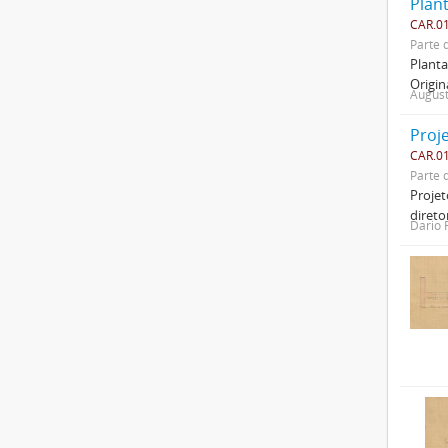
Plan
CAR.01
Parte 
Planta
Origin
August
Proj
CAR.01
Parte 
Projet
direto
Dario 