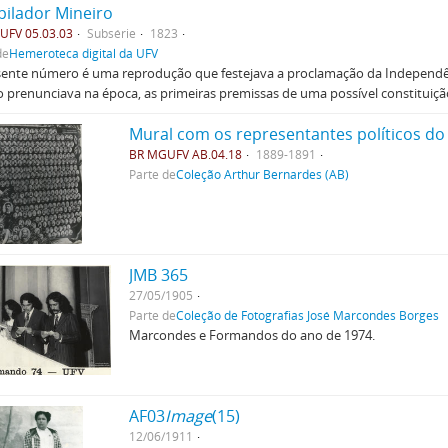
ilador Mineiro
UFV 05.03.03
Subsérie
1823
de
Hemeroteca digital da UFV
ente número é uma reprodução que festejava a proclamação da Independênc
 prenunciava na época, as primeiras premissas de uma possível constituiçã
Mural com os representantes políticos do 
BR MGUFV AB.04.18
1889-1891
Parte de
Coleção Arthur Bernardes (AB)
JMB 365
27/05/1905
Parte de
Coleção de Fotografias José Marcondes Borges
Marcondes e Formandos do ano de 1974.
AF03
Image
(15)
12/06/1911