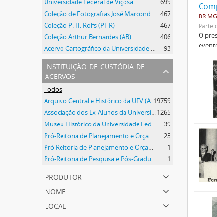
Universidade Federal de Viçosa
699
Comp
Coleção de Fotografias José Marcondes Borges
467
BR MG
Coleção P. H. Rolfs (PHR)
467
Parte 
O pres
Coleção Arthur Bernardes (AB)
406
evento
Acervo Cartográfico da Universidade Federal de Viçosa
93
instituição de custódia de
acervos
Todos
Arquivo Central e Histórico da UFV (ACH-UFV)
19759
Associação dos Ex-Alunos da Universidade Federal de Viçosa (AEA)
1265
Museu Histórico da Universidade Federal de Viçosa
39
Pró-Reitoria de Planejamento e Orçamento
23
Pró Reitoria de Planejamento e Orçamento
1
Pró-Reitoria de Pesquisa e Pós-Graduação
1
produtor
nome
local