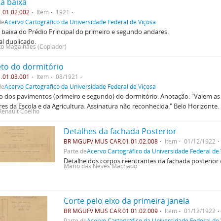
ta baixa
.01.02.002
Item
1921
de
Acervo Cartográfico da Universidade Federal de Viçosa
 baixa do Prédio Principal do primeiro e segundo andares.
al duplicado.
o Magalhães (Copiador)
eto do dormitório
.01.03.001
Item
08/1921
de
Acervo Cartográfico da Universidade Federal de Viçosa
o dos pavimentos (primeiro e segundo) do dormitório. Anotação: "Valem as
res da Escola e da Agricultura. Assinatura não reconhecida." Belo Horizonte.
Renault Coelho
Detalhes da fachada Posterior
BR MGUFV MUS CAR.01.01.02.008
Item
01/12/1922
Parte de
Acervo Cartográfico da Universidade Federal de
Detalhe dos corpos reentrantes da fachada posterior d
Mario das Neves Machado
Corte pelo eixo da primeira janela
BR MGUFV MUS CAR.01.01.02.009
Item
01/12/1922
Parte de
Acervo Cartográfico da Universidade Federal de