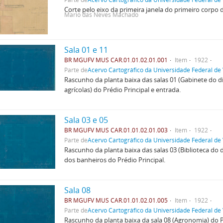
Corte pelo eixo da primeira janela do primeiro corpo d
Mario das Neves Machado
Sala 01 e 11
BR MGUFV MUS CAR.01.01.02.01.001
Item
1922
Parte de
Acervo Cartográfico da Universidade Federal de
Rascunho da planta baixa das salas 01 (Gabinete do d
agrícolas) do Prédio Principal e entrada.
Sala 03 e 05
BR MGUFV MUS CAR.01.01.02.01.003
Item
1922
Parte de
Acervo Cartográfico da Universidade Federal de
Rascunho da planta baixa das salas 03 (Biblioteca do 
dos banheiros do Prédio Principal.
Sala 08
BR MGUFV MUS CAR.01.01.02.01.005
Item
1922
Parte de
Acervo Cartográfico da Universidade Federal de
Rascunho da planta baixa da sala 08 (Agronomia) do Pr