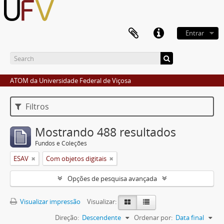
Entrar
ATOM da Universidade Federal de Viçosa
Filtros
Mostrando 488 resultados
Fundos e Coleções
ESAV
Com objetos digitais
Opções de pesquisa avançada
Visualizar impressão
Visualizar:
Direção:
Descendente
Ordenar por:
Data final