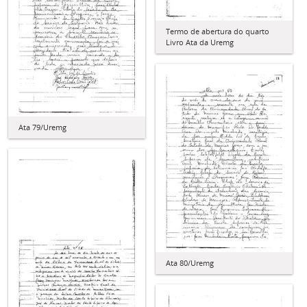
Termo de abertura do quarto
Livro Ata da Uremg
Ata 79/Uremg
Ata 80/Uremg