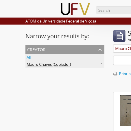
ATOM da Universidade Federal de Viçosa
Narrow your results by:
Ar
creator
Mauro Ch
All
Mauro Chaves (Copiador)
1
Print 