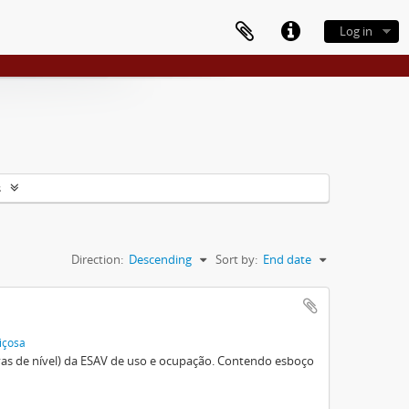
Log in
s
Direction:
Descending
Sort by:
End date
içosa
vas de nível) da ESAV de uso e ocupação. Contendo esboço