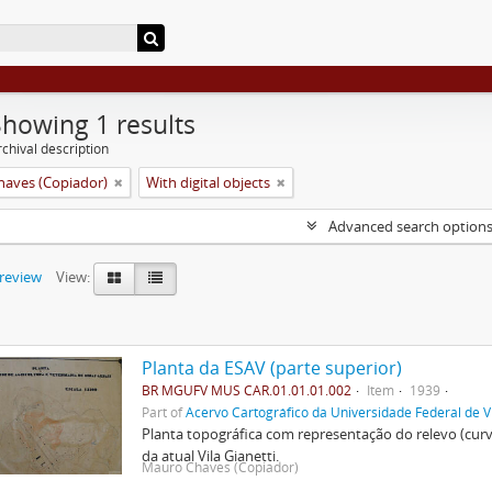
Showing 1 results
chival description
aves (Copiador)
With digital objects
Advanced search option
preview
View:
Planta da ESAV (parte superior)
BR MGUFV MUS CAR.01.01.01.002
Item
1939
Part of
Acervo Cartográfico da Universidade Federal de V
Planta topográfica com representação do relevo (cur
da atual Vila Gianetti.
Mauro Chaves (Copiador)