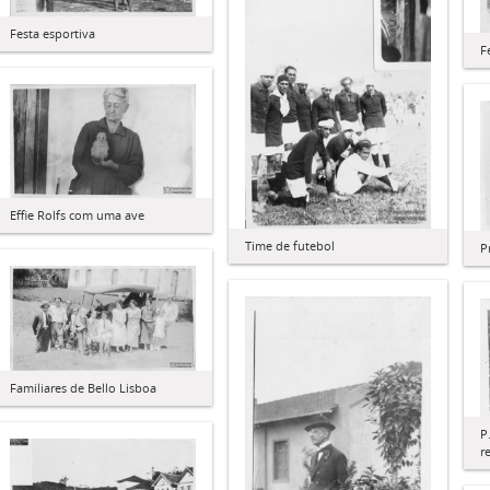
Festa esportiva
F
Effie Rolfs com uma ave
Time de futebol
P
Familiares de Bello Lisboa
P
r