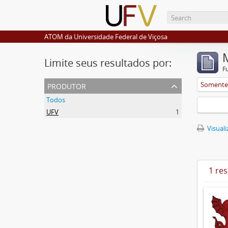
ATOM da Universidade Federal de Viçosa
Limite seus resultados por:
F
produtor
Somente 
Todos
UFV
1
Visuali
1 re