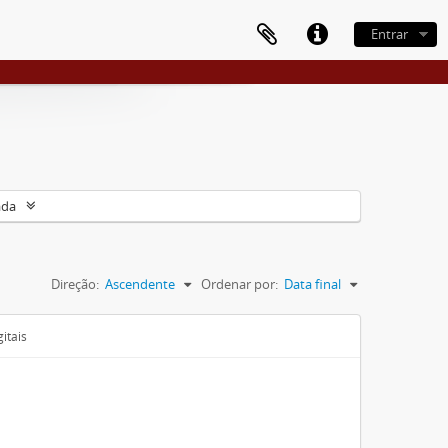
Entrar
ada
Direção:
Ascendente
Ordenar por:
Data final
itais