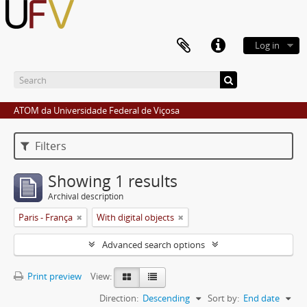
Log in
ATOM da Universidade Federal de Viçosa
Filters
Showing 1 results
Archival description
Paris - França
With digital objects
Advanced search options
Print preview
View:
Direction:
Descending
Sort by:
End date