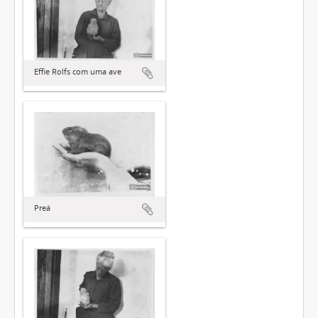
Effie Rolfs com uma ave
Preá