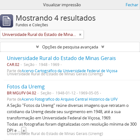
Visualizar impressão
Fechar
Mostrando 4 resultados
Fundos e Coleções
Universidade Rural do Estado de Minas Gerais (Uremg)
Opções de pesquisa avançada
Universidade Rural do Estado de Minas Gerais
CAR.02
Seção
1948 - 1969
Parte de
Acervo Cartográfico da Universidade Federal de Viçosa
Universidade Rural do Estado de Minas Gerais (Uremg)
Fotos da Uremg
BR MGUFV 04.02
Seção
1948-01-12 - 1969-05-05
Parte de
Acervo Fotográfico do Arquivo Central Histórico da UFV
A Seção "Fotos da Uremg" reúne diversas imagens que retratam o
cotidiano da Uremg desde seu surgimento em 1948, até a sua
transformação em Universidade Federal de Viçosa, 1969.
Todas as fotografias foram digitalizadas com resolução mínima de 300
DPI e
...
»
Universidade Rural do Estado de Minas Gerais (Uremg)