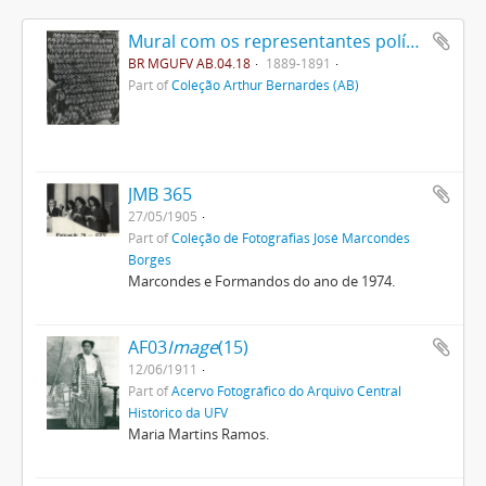
Mural com os representantes políticos do Brasil.
BR MGUFV AB.04.18
1889-1891
Part of
Coleção Arthur Bernardes (AB)
JMB 365
27/05/1905
Part of
Coleção de Fotografias José Marcondes
Borges
Marcondes e Formandos do ano de 1974.
AF03
Image
(15)
12/06/1911
Part of
Acervo Fotográfico do Arquivo Central
Histórico da UFV
Maria Martins Ramos.