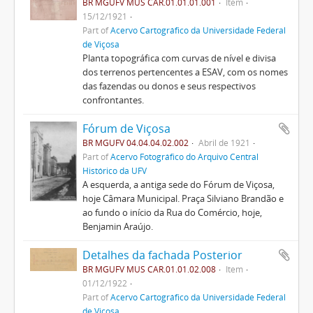
BR MGUFV MUS CAR.01.01.01.001
Item
15/12/1921
Part of
Acervo Cartográfico da Universidade Federal
de Viçosa
Planta topográfica com curvas de nível e divisa
dos terrenos pertencentes a ESAV, com os nomes
das fazendas ou donos e seus respectivos
confrontantes.
Fórum de Viçosa
BR MGUFV 04.04.04.02.002
Abril de 1921
Part of
Acervo Fotográfico do Arquivo Central
Histórico da UFV
A esquerda, a antiga sede do Fórum de Viçosa,
hoje Câmara Municipal. Praça Silviano Brandão e
ao fundo o início da Rua do Comércio, hoje,
Benjamin Araújo.
Detalhes da fachada Posterior
BR MGUFV MUS CAR.01.01.02.008
Item
01/12/1922
Part of
Acervo Cartográfico da Universidade Federal
de Viçosa