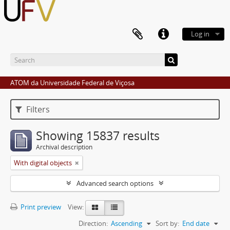
Log in
ATOM da Universidade Federal de Viçosa
Filters
Showing 15837 results
Archival description
With digital objects
Advanced search options
Print preview
View:
Direction:
Ascending
Sort by:
End date