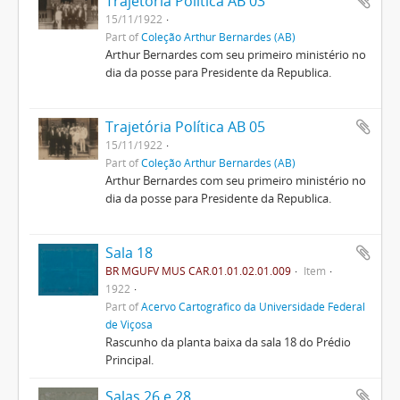
Trajetória Política AB 03
15/11/1922
Part of
Coleção Arthur Bernardes (AB)
Arthur Bernardes com seu primeiro ministério no
dia da posse para Presidente da Republica.
Trajetória Política AB 05
15/11/1922
Part of
Coleção Arthur Bernardes (AB)
Arthur Bernardes com seu primeiro ministério no
dia da posse para Presidente da Republica.
Sala 18
BR MGUFV MUS CAR.01.01.02.01.009
Item
1922
Part of
Acervo Cartográfico da Universidade Federal
de Viçosa
Rascunho da planta baixa da sala 18 do Prédio
Principal.
Salas 26 e 28