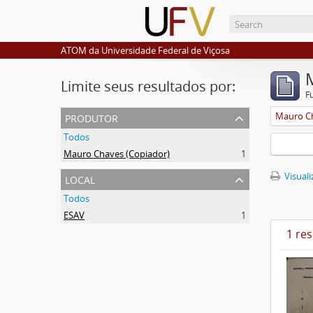
ATOM da Universidade Federal de Viçosa
Limite seus resultados por:
F
produtor
Mauro Ch
Todos
Mauro Chaves (Copiador)
1
local
Visuali
Todos
ESAV
1
1 re