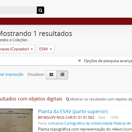
Mostrando 1 resultados
undos e Coleções
aves (Copiador)
ESAV
Opções de pesquisa avanç
zar impressão
Visualizar:
sultados com objetos digitais
Mostrar os resultados com objetos dig
Planta da ESAV (parte superior)
BR MGUFV MUS CAR.01.01.01.002
Item
1939
Parte de
Acervo Cartográfico da Universidade Federal de
Planta topográfica com representação do relevo (cur