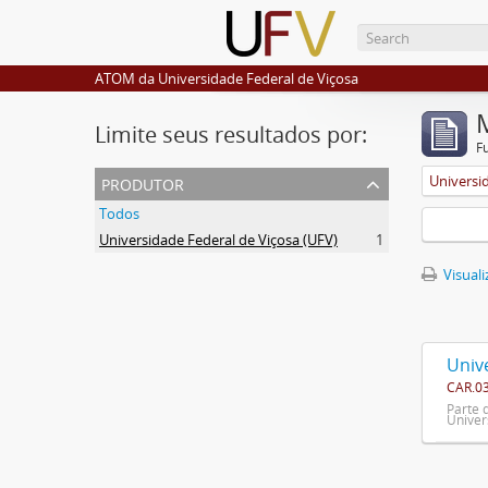
ATOM da Universidade Federal de Viçosa
Limite seus resultados por:
F
produtor
Universi
Todos
Universidade Federal de Viçosa (UFV)
1
Visuali
Univ
CAR.0
Parte 
Univer