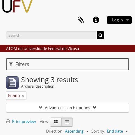
Log in
ATOM da Universidade Federal de Viçosa
Filters
Showing 3 results
Archival description
Fundo
Advanced search options
Print preview
View:
Direction:
Ascending
Sort by:
End date