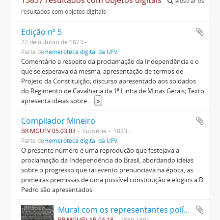
Mostrar os
resultados com objetos digitais
Edição nº 5
22 de outubro de 1823
Parte de
Hemeroteca digital da UFV
Comentário a respeito da proclamação da Independência e o
que se esperava da mesma; apresentação de termos de
Projeto da Constituição; discurso apresentado aos soldados
do Regimento de Cavalharia da 1ª Linha de Minas Gerais; Texto
apresenta ideias sobre
...
»
Compilador Mineiro
BR MGUFV 05.03.03
Subsérie
1823
Parte de
Hemeroteca digital da UFV
O presente número é uma reprodução que festejava a
proclamação da Independência do Brasil, abordando ideias
sobre o progresso que tal evento prenunciava na época, as
primeiras premissas de uma possível constituição e elogios a D.
Pedro são apresentados.
Mural com os representantes políticos do Brasil.
BR MGUFV AB.04.18
1889-1891