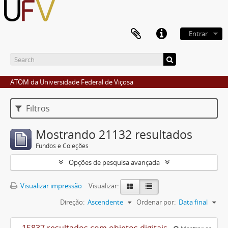
Entrar
ATOM da Universidade Federal de Viçosa
Filtros
Mostrando 21132 resultados
Fundos e Coleções
Opções de pesquisa avançada
Visualizar impressão
Visualizar:
Direção:
Ascendente
Ordenar por:
Data final
15837 resultados com objetos digitais