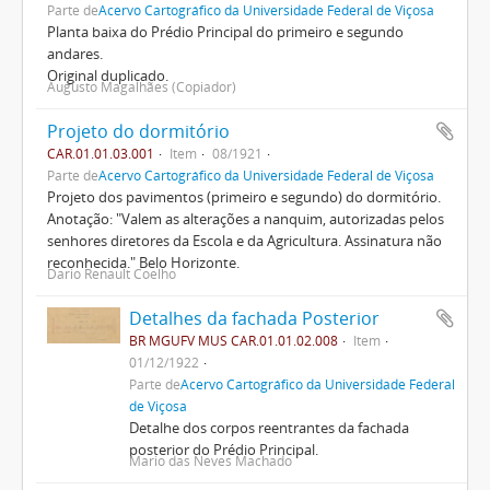
Parte de
Acervo Cartográfico da Universidade Federal de Viçosa
Planta baixa do Prédio Principal do primeiro e segundo
andares.
Original duplicado.
Augusto Magalhães (Copiador)
Projeto do dormitório
CAR.01.01.03.001
Item
08/1921
Parte de
Acervo Cartográfico da Universidade Federal de Viçosa
Projeto dos pavimentos (primeiro e segundo) do dormitório.
Anotação: "Valem as alterações a nanquim, autorizadas pelos
senhores diretores da Escola e da Agricultura. Assinatura não
reconhecida." Belo Horizonte.
Dario Renault Coelho
Detalhes da fachada Posterior
BR MGUFV MUS CAR.01.01.02.008
Item
01/12/1922
Parte de
Acervo Cartográfico da Universidade Federal
de Viçosa
Detalhe dos corpos reentrantes da fachada
posterior do Prédio Principal.
Mario das Neves Machado