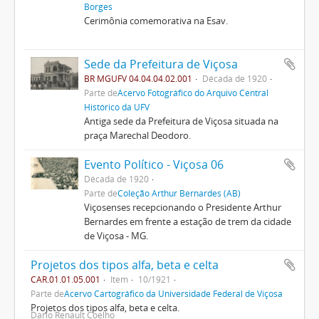
Borges
Cerimônia comemorativa na Esav.
Sede da Prefeitura de Viçosa
BR MGUFV 04.04.04.02.001
Década de 1920
Parte de
Acervo Fotográfico do Arquivo Central
Histórico da UFV
Antiga sede da Prefeitura de Viçosa situada na
praça Marechal Deodoro.
Evento Político - Viçosa 06
Década de 1920
Parte de
Coleção Arthur Bernardes (AB)
Viçosenses recepcionando o Presidente Arthur
Bernardes em frente a estação de trem da cidade
de Viçosa - MG.
Projetos dos tipos alfa, beta e celta
CAR.01.01.05.001
Item
10/1921
Parte de
Acervo Cartográfico da Universidade Federal de Viçosa
Projetos dos tipos alfa, beta e celta.
Dario Renault Coelho