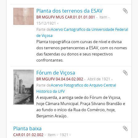
Planta dos terrenos da ESAV
BR MGUFV MUS CAR.01.01.01.001
Item
15/12/1921
Parte de
Acervo Cartográfico da Universidade Federal
de Viçosa
Planta topográfica com curvas de nível e divisa
dos terrenos pertencentes a ESAV, com os nomes
das fazendas ou donos e seus respectivos
confrontantes.
Fórum de Viçosa
BR MGUFV 04.04.04.02.002
Abril de 1921
Parte de
Acervo Fotográfico do Arquivo Central
Histórico da UFV
A esquerda, a antiga sede do Fórum de Viçosa,
hoje Câmara Municipal. Praça Silviano Brandão e
ao fundo o início da Rua do Comércio, hoje,
Benjamin Araújo.
Planta baixa
CAR.01.01.02.002
Item
1921