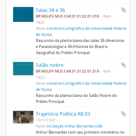
Salas 34 e 36
BR MGUFV MUS CAR.01.01.02.01.016
Item
1922
Parte de
Acervo Cartográfico da Universidade Federal
de Viçosa
Rascunho da planta baixa das salas 36 (Anatomia
e Parasitologia) e 34 (História do Brasil e
Geografia) do Prédio Principal.
Salão nobre
BR MGUFV MUS CAR.01.01.02.01.019
Item
1922
Parte de
Acervo Cartográfico da Universidade Federal
de Viçosa
Rascunho da planta baixa do Salão Nobre do
Prédio Principal.
Trajetória Política AB 03
15/11/1922
Parte de
Coleção Arthur Bernardes (AB)
Arthur Bernardes com seu primeiro ministério no