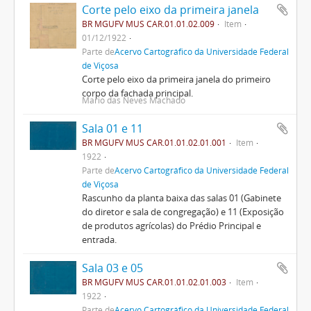
Corte pelo eixo da primeira janela
BR MGUFV MUS CAR.01.01.02.009
Item
01/12/1922
Parte de
Acervo Cartográfico da Universidade Federal
de Viçosa
Corte pelo eixo da primeira janela do primeiro
corpo da fachada principal.
Mario das Neves Machado
Sala 01 e 11
BR MGUFV MUS CAR.01.01.02.01.001
Item
1922
Parte de
Acervo Cartográfico da Universidade Federal
de Viçosa
Rascunho da planta baixa das salas 01 (Gabinete
do diretor e sala de congregação) e 11 (Exposição
de produtos agrícolas) do Prédio Principal e
entrada.
Sala 03 e 05
BR MGUFV MUS CAR.01.01.02.01.003
Item
1922
Parte de
Acervo Cartográfico da Universidade Federal