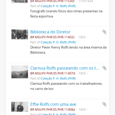
BR MGUFV PHR.05.PHR.11530c
11/5/1924
Part of
Coleção P. H. Rolfs (PHR)
Fotografo tirando fotos dos times presentes na
festa esportiva.
Biblioteca do Diretor
BR MGUFV PHR.05.PHR.11402c
1923
Part of
Coleção P. H. Rolfs (PHR)
Diretor Peter Henry Rolfs lendo na área interna da
Biblioteca.
Clarissa Rolfs passeando com os trabalhadores, no carro de boi
BR MGUFV PHR.05.PHR.11407d
1923
Part of
Coleção P. H. Rolfs (PHR)
Clarissa Rolfs passeando com os trabalhadores,
no carro de boi
Effie Rolfs com uma ave
BR MGUFV PHR.05.PHR.11408a
1923
Part of
Coleção P. H. Rolfs (PHR)