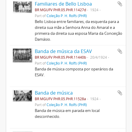
Familiares de Bello Lisboa
BR MGUFV PHR.05.PHR.11427d
1924
Part of
Coleção P. H. Rolfs (PHR)
Bello Lisboa entre familiares, da esquerda para a
direita sua mãe a Senhora Anna do Amaral e a
primeira da direita sua esposa Maria da Conceição
Damásio.
Banda de música da ESAV
BR MGUFV PHR.05.PHR.11440b
20/4/1924
Part of
Coleção P. H. Rolfs (PHR)
Banda de música composta por operários da
ESAV.
Banda de música
BR MGUFV PHR.05.PHR.11528a
1924
Part of
Coleção P. H. Rolfs (PHR)
Banda de música em parada em local
desconhecido.