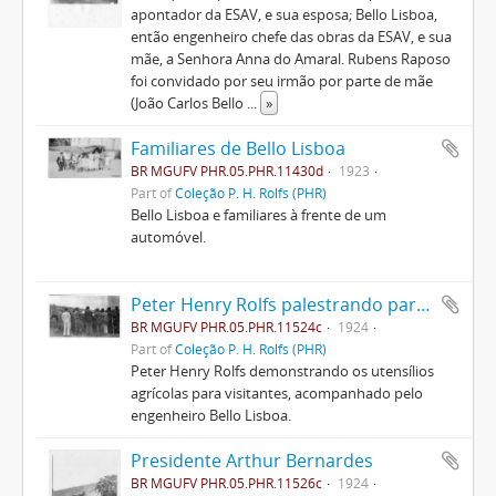
apontador da ESAV, e sua esposa; Bello Lisboa,
então engenheiro chefe das obras da ESAV, e sua
mãe, a Senhora Anna do Amaral. Rubens Raposo
foi convidado por seu irmão por parte de mãe
(João Carlos Bello
...
»
Familiares de Bello Lisboa
BR MGUFV PHR.05.PHR.11430d
1923
Part of
Coleção P. H. Rolfs (PHR)
Bello Lisboa e familiares à frente de um
automóvel.
Peter Henry Rolfs palestrando para visitantes
BR MGUFV PHR.05.PHR.11524c
1924
Part of
Coleção P. H. Rolfs (PHR)
Peter Henry Rolfs demonstrando os utensílios
agrícolas para visitantes, acompanhado pelo
engenheiro Bello Lisboa.
Presidente Arthur Bernardes
BR MGUFV PHR.05.PHR.11526c
1924