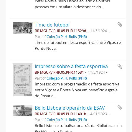
Peter Rolfs e Bello Lisboa ao lado de outras
pessoas em um vilarejo desconhecido.
Time de futebol
BR MGUFV PHR.05.PHR.11529d
11/5/1924
Part of
Coleção P. H. Rolfs (PHR)
Time de futebol em festa esportiva entre Viçosa e
Ponte Nova.
Impresso sobre a festa esportiva
BR MGUFV PHR.05.PHR.11531
11/5/1924
Part of
Coleção P. H. Rolfs (PHR)
Impresso com a programação da festa esportiva
entre Viçosa e Ponte Nova em benefício a igreja
do Rosário.
Bello Lisboa e operário da ESAV
BR MGUFV PHR.05.PHR.11401b
4/01/1923
Part of
Coleção P. H. Rolfs (PHR)
Bello Lisboa e trabalhador atrás da Biblioteca e da
Residência do Diretor.