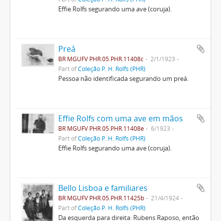
Effie Rolfs segurando uma ave (coruja).
Preá
BR MGUFV PHR.05.PHR.11408c
2/1/1923
Part of
Coleção P. H. Rolfs (PHR)
Pessoa não identificada segurando um preá.
Effie Rolfs com uma ave em mãos
BR MGUFV PHR.05.PHR.11408e
6/1923
Part of
Coleção P. H. Rolfs (PHR)
Effie Rolfs segurando uma ave (coruja).
Bello Lisboa e familiares
BR MGUFV PHR.05.PHR.11425b
21/4/1924
Part of
Coleção P. H. Rolfs (PHR)
Da esquerda para direita: Rubens Raposo, então