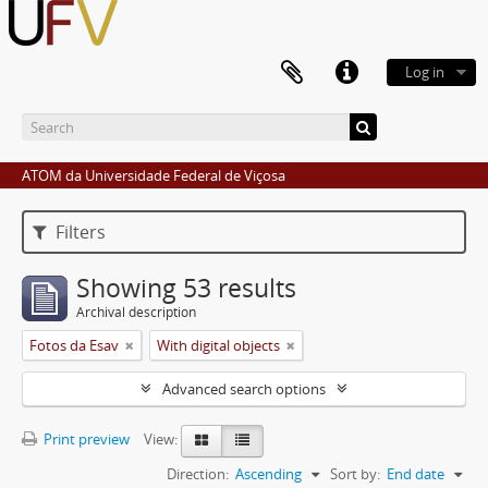
Log in
ATOM da Universidade Federal de Viçosa
Filters
Showing 53 results
Archival description
Fotos da Esav
With digital objects
Advanced search options
Print preview
View:
Direction:
Ascending
Sort by:
End date