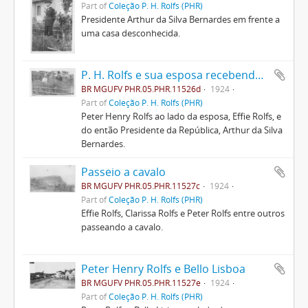
Part of
Coleção P. H. Rolfs (PHR)
Presidente Arthur da Silva Bernardes em frente a
uma casa desconhecida.
P. H. Rolfs e sua esposa recebendo Arthur Bernardes
BR MGUFV PHR.05.PHR.11526d
1924
Part of
Coleção P. H. Rolfs (PHR)
Peter Henry Rolfs ao lado da esposa, Effie Rolfs, e
do então Presidente da República, Arthur da Silva
Bernardes.
Passeio a cavalo
BR MGUFV PHR.05.PHR.11527c
1924
Part of
Coleção P. H. Rolfs (PHR)
Effie Rolfs, Clarissa Rolfs e Peter Rolfs entre outros
passeando a cavalo.
Peter Henry Rolfs e Bello Lisboa
BR MGUFV PHR.05.PHR.11527e
1924
Part of
Coleção P. H. Rolfs (PHR)