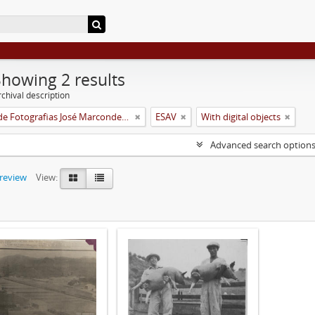
Showing 2 results
chival description
Coleção de Fotografias José Marcondes Borges
ESAV
With digital objects
Advanced search option
preview
View: