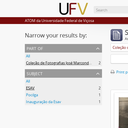
ATOM da Universidade Federal de Viçosa
Narrow your results by:
Ar
part of
All
Coleção de Fotografias José Marcondes Borges
2
subject
Print 
All
ESAV
2
Pocilga
1
Inauguração da Esav
1