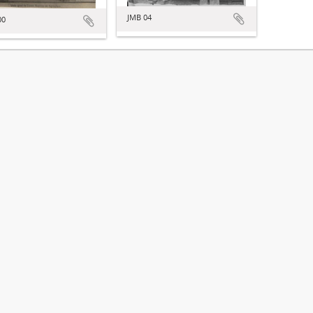
JMB 04
00