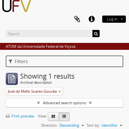
Log in
ATOM da Universidade Federal de Viçosa
Filters
Showing 1 results
Archival description
José de Mello Soares Gouvêa
Advanced search options
Print preview
View:
Direction:
Descending
Sort by:
Identifier