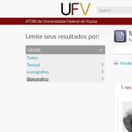
ATOM da Universidade Federal de Viçosa
Limite seus resultados por:
F
genre
Todos
Visuali
Textual
1
Iconográfico
1
Bibliográfico
1
1 re