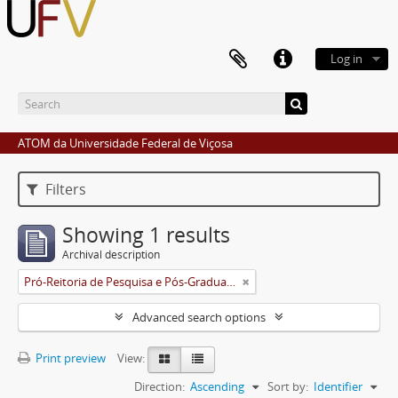
Log in
ATOM da Universidade Federal de Viçosa
Filters
Showing 1 results
Archival description
Pró-Reitoria de Pesquisa e Pós-Graduação
Advanced search options
Print preview
View:
Direction:
Ascending
Sort by:
Identifier