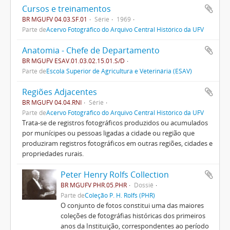
Cursos e treinamentos
BR MGUFV 04.03.SF.01
Série
1969
Parte de
Acervo Fotográfico do Arquivo Central Histórico da UFV
Anatomia - Chefe de Departamento
BR MGUFV ESAV.01.03.02.15.01.S/D
Parte de
Escola Superior de Agricultura e Veterinária (ESAV)
Regiões Adjacentes
BR MGUFV 04.04.RNI
Série
Parte de
Acervo Fotográfico do Arquivo Central Histórico da UFV
Trata-se de registros fotográficos produzidos ou acumulados
por munícipes ou pessoas ligadas a cidade ou região que
produziram registros fotográficos em outras regiões, cidades e
propriedades rurais.
Peter Henry Rolfs Collection
BR MGUFV PHR.05.PHR
Dossiê
Parte de
Coleção P. H. Rolfs (PHR)
O conjunto de fotos constitui uma das maiores
coleções de fotográfias históricas dos primeiros
anos da Instituição, correspondentes ao período