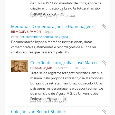
de 1922 a 1929, no mandato de Rolfs, época da
criação e fundação da Esav. As fotografias são
flagrantes do dia
...
»
Peter Henry Rolfs (1865 - 1944)
Memórias, Comemorações e Homenagens
BR MGUFV UFV.MCH
Seção
Parte de
Universidade Federal de Viçosa
Documentação ligada a memória institucionais, datas
comemorativas, efemérides e recordações de alunos ou
colaboradores que passaram pela UFV.
Coleção de Fotografias José Marcondes Borges
BR MGUFV JMB
Coleção
1926-1979
Trata-se de registros fotográficos feitos, em sua
maioria, pelo próprio Professor José Marcondes
Borges, que retratam, ao longo do século XX, as
paisagens, os personagens e os acontecimentos
do município de Viçosa-MG, da Universidade
Federal de Viçosa e
...
»
José Marcondes Borges
Coleção Ivan Belfort Shalders