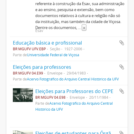
referente à construção da Esav, sua administração
e ao ensino, pesquisa e extensão, bem como
documentos relativos à cultura e religião não só
da instituição, mas também da cidade de Viçosa.
Dentre os documentos,
...
»
Esav
Educação básica e profissional
BR MGUFV UFV.EBP
Seção
1927-2006
Parte de
Universidade Federal de Viçosa
Eleições para professores
BR MGUFV 04.E99
Envelope
29/04/1983
Parte de
Acervo Fotográfico do Arquivo Central Histórico da UFV
Eleições para Professores do CEPE
BR MGUFV 04.E98
Envelope
20/11/1984
Parte de
Acervo Fotográfico do Arquivo Central
Histórico da UFV
Eleições de estudantes para Órgãos Colegiados