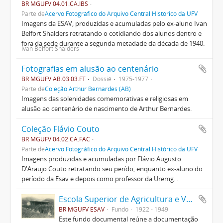
BR MGUFV 04.01.CA.IBS
Parte de
Acervo Fotográfico do Arquivo Central Histórico da UFV
Imagens da ESAV, produzidas e acumuladas pelo ex-aluno Ivan
Belfort Shalders retratando o cotidiando dos alunos dentro e
fora da sede durante a segunda metadade da década de 1940.
Ivan Belfort Shalders
Fotografias em alusão ao centenário
BR MGUFV AB.03.03.FT
Dossiê
1975-1977
Parte de
Coleção Arthur Bernardes (AB)
Imagens das solenidades comemorativas e religiosas em
alusão ao centenário de nascimento de Arthur Bernardes.
Coleção Flávio Couto
BR MGUFV 04.02.CA.FAC
Parte de
Acervo Fotográfico do Arquivo Central Histórico da UFV
Imagens produzidas e acumuladas por Flávio Augusto
D'Araujo Couto retratando seu perído, enquanto ex-aluno do
período da Esav e depois como professor da Uremg. .
Escola Superior de Agricultura e Veterinária (ESAV)
BR MGUFV ESAV
Fundo
1922 - 1949
Este fundo documental reúne a documentação