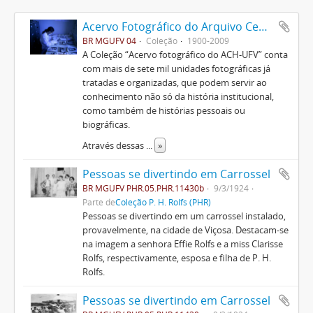
Acervo Fotográfico do Arquivo Central Histórico da UFV
BR MGUFV 04
Coleção
1900-2009
A Coleção “Acervo fotográfico do ACH-UFV” conta
com mais de sete mil unidades fotográficas já
tratadas e organizadas, que podem servir ao
conhecimento não só da história institucional,
como também de histórias pessoais ou
biográficas.
Através dessas
...
»
Pessoas se divertindo em Carrossel
BR MGUFV PHR.05.PHR.11430b
9/3/1924
Parte de
Coleção P. H. Rolfs (PHR)
Pessoas se divertindo em um carrossel instalado,
provavelmente, na cidade de Viçosa. Destacam-se
na imagem a senhora Effie Rolfs e a miss Clarisse
Rolfs, respectivamente, esposa e filha de P. H.
Rolfs.
Pessoas se divertindo em Carrossel