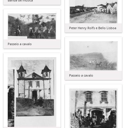
Banda de música
Peter Henry Rolfs e Bello Lisboa
Passeio a cavalo
Passeio a cavalo