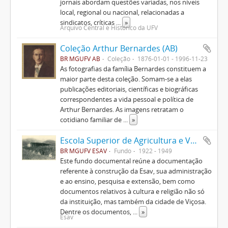
jornais abordam questões variadas, nos níveis
local, regional ou nacional, relacionadas a
sindicatos, críticas
...
»
Arquivo Central e Histórico da UFV
Coleção Arthur Bernardes (AB)
BR MGUFV AB
Coleção
1876-01-01 - 1996-11-23
As fotografias da família Bernardes constituem a
maior parte desta coleção. Somam-se a elas
publicações editoriais, científicas e biográficas
correspondentes a vida pessoal e política de
Arthur Bernardes. As imagens retratam o
cotidiano familiar de
...
»
Escola Superior de Agricultura e Veterinária (ESAV)
BR MGUFV ESAV
Fundo
1922 - 1949
Este fundo documental reúne a documentação
referente à construção da Esav, sua administração
e ao ensino, pesquisa e extensão, bem como
documentos relativos à cultura e religião não só
da instituição, mas também da cidade de Viçosa.
Dentre os documentos,
...
»
Esav