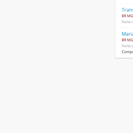
Tran
BR MG
Parte 
Maria
BR MG
Parte 
Compos