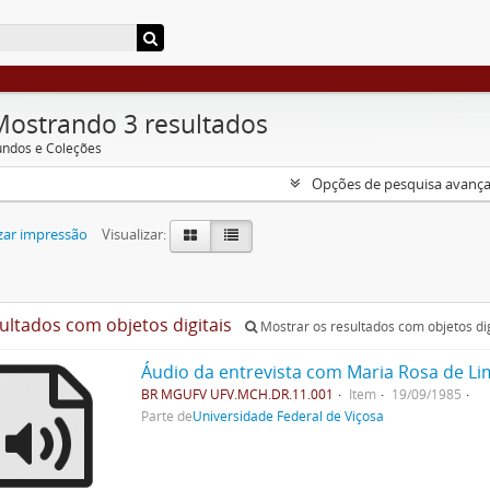
Mostrando 3 resultados
undos e Coleções
Opções de pesquisa avanç
zar impressão
Visualizar:
sultados com objetos digitais
Mostrar os resultados com objetos dig
Áudio da entrevista com Maria Rosa de L
BR MGUFV UFV.MCH.DR.11.001
Item
19/09/1985
Parte de
Universidade Federal de Viçosa