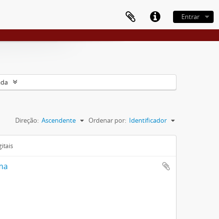
Entrar
ada
Direção:
Ascendente
Ordenar por:
Identificador
itais
ima