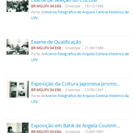
Exame de Seleção do COLUNI
BR MGUFV 04.E69
Envelope
16/12/1986
Parte de
Acervo Fotográfico do Arquivo Central Histórico da
UFV
Exame de Qualificação
BR MGUFV 04.E68
Envelope
21/08/1986
Parte de
Acervo Fotográfico do Arquivo Central Histórico da
UFV
Exposição da Cultura Japonesa promovido pela Associação Nipo-Brasileira de Viçosa
BR MGUFV 04.E66
Envelope
13/06/1997
Parte de
Acervo Fotográfico do Arquivo Central Histórico da
UFV
Exposição em Batik de Angela Coutinho Robert
BR MGUFV 04.E64
Envelope
15/04/1982