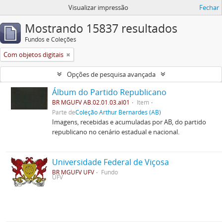
Visualizar impressão
Fechar
Mostrando 15837 resultados
Fundos e Coleções
Com objetos digitais
Opções de pesquisa avançada
Álbum do Partido Republicano
BR MGUFV AB.02.01.03.al01
Item
Parte de
Coleção Arthur Bernardes (AB)
Imagens, recebidas e acumuladas por AB, do partido
republicano no cenário estadual e nacional.
Universidade Federal de Viçosa
BR MGUFV UFV
Fundo
UFV