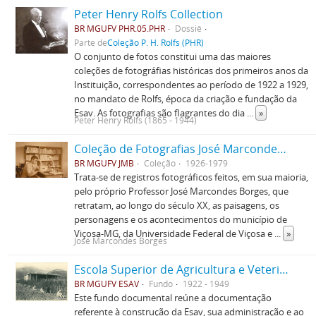
Peter Henry Rolfs Collection
BR MGUFV PHR.05.PHR
Dossiê
Parte de
Coleção P. H. Rolfs (PHR)
O conjunto de fotos constitui uma das maiores
coleções de fotográfias históricas dos primeiros anos da
Instituição, correspondentes ao período de 1922 a 1929,
no mandato de Rolfs, época da criação e fundação da
Esav. As fotografias são flagrantes do dia
...
»
Peter Henry Rolfs (1865 - 1944)
Coleção de Fotografias José Marcondes Borges
BR MGUFV JMB
Coleção
1926-1979
Trata-se de registros fotográficos feitos, em sua maioria,
pelo próprio Professor José Marcondes Borges, que
retratam, ao longo do século XX, as paisagens, os
personagens e os acontecimentos do município de
Viçosa-MG, da Universidade Federal de Viçosa e
...
»
José Marcondes Borges
Escola Superior de Agricultura e Veterinária (ESAV)
BR MGUFV ESAV
Fundo
1922 - 1949
Este fundo documental reúne a documentação
referente à construção da Esav, sua administração e ao