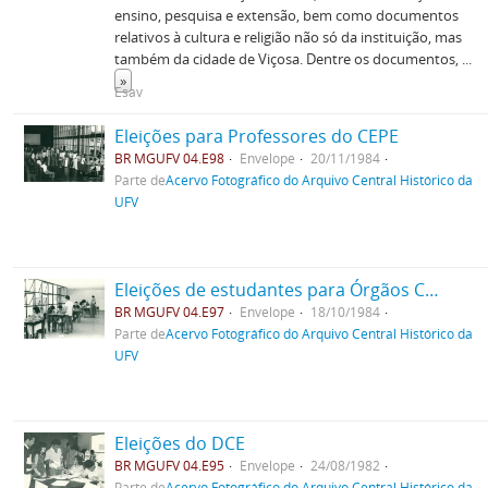
ensino, pesquisa e extensão, bem como documentos
relativos à cultura e religião não só da instituição, mas
também da cidade de Viçosa. Dentre os documentos,
...
»
Esav
Eleições para Professores do CEPE
BR MGUFV 04.E98
Envelope
20/11/1984
Parte de
Acervo Fotográfico do Arquivo Central Histórico da
UFV
Eleições de estudantes para Órgãos Colegiados
BR MGUFV 04.E97
Envelope
18/10/1984
Parte de
Acervo Fotográfico do Arquivo Central Histórico da
UFV
Eleições do DCE
BR MGUFV 04.E95
Envelope
24/08/1982
Parte de
Acervo Fotográfico do Arquivo Central Histórico da