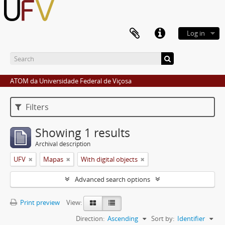
Log in
ATOM da Universidade Federal de Viçosa
Filters
Showing 1 results
Archival description
UFV
Mapas
With digital objects
Advanced search options
Print preview
View:
Direction:
Ascending
Sort by:
Identifier