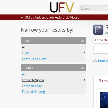
ATOM da Universidade Federal de Viçosa
Narrow your results by:
Ar
place
Fotos de
All
ESAV
2
Campus da ESAV
1
Print 
subject
All
Fotos de Viçosa
3
3 res
Fotos da Esav
1
Fotos da Uremg
1