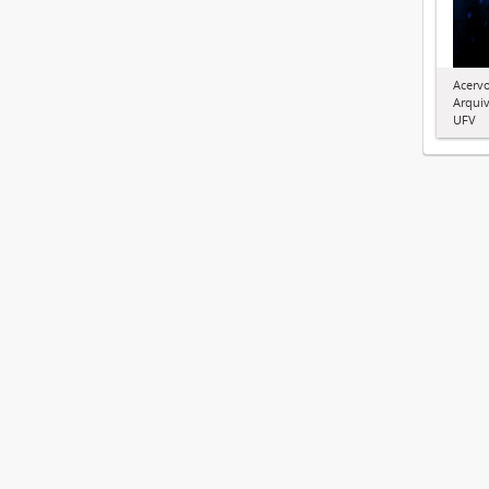
Acervo
Arquiv
UFV