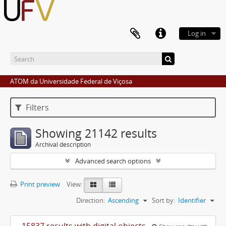
Log in
ATOM da Universidade Federal de Viçosa
Filters
Showing 21142 results
Archival description
Advanced search options
Print preview
View:
Direction:
Ascending
Sort by:
Identifier
15837 results with digital objects