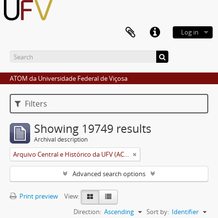
Log in
ATOM da Universidade Federal de Viçosa
Filters
Showing 19749 results
Archival description
Arquivo Central e Histórico da UFV (ACH-UFV)
Advanced search options
Print preview
View:
Direction:
Ascending
Sort by:
Identifier